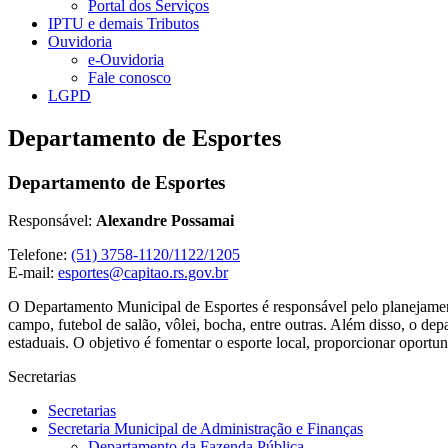
Portal dos Serviços
IPTU e demais Tributos
Ouvidoria
e-Ouvidoria
Fale conosco
LGPD
Departamento de Esportes
Departamento de Esportes
Responsável:
Alexandre Possamai
Telefone:
(51) 3758-1120/1122/1205
E-mail:
esportes@capitao.rs.gov.br
O Departamento Municipal de Esportes é responsável pelo planejamen
campo, futebol de salão, vôlei, bocha, entre outras. Além disso, o de
estaduais. O objetivo é fomentar o esporte local, proporcionar oportu
Secretarias
Secretarias
Secretaria Municipal de Administração e Finanças
Departamento da Fazenda Pública