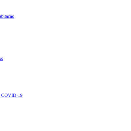
abitação
os
ção COVID-19