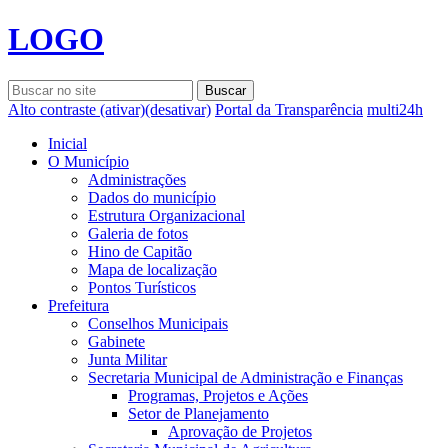
LOGO
Alto contraste
(ativar)
(desativar)
Portal da Transparência
multi24h
Inicial
O Município
Administrações
Dados do município
Estrutura Organizacional
Galeria de fotos
Hino de Capitão
Mapa de localização
Pontos Turísticos
Prefeitura
Conselhos Municipais
Gabinete
Junta Militar
Secretaria Municipal de Administração e Finanças
Programas, Projetos e Ações
Setor de Planejamento
Aprovação de Projetos