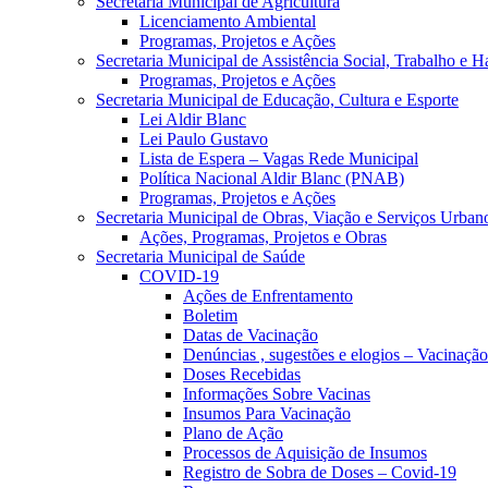
Secretaria Municipal de Agricultura
Licenciamento Ambiental
Programas, Projetos e Ações
Secretaria Municipal de Assistência Social, Trabalho e H
Programas, Projetos e Ações
Secretaria Municipal de Educação, Cultura e Esporte
Lei Aldir Blanc
Lei Paulo Gustavo
Lista de Espera – Vagas Rede Municipal
Política Nacional Aldir Blanc (PNAB)
Programas, Projetos e Ações
Secretaria Municipal de Obras, Viação e Serviços Urban
Ações, Programas, Projetos e Obras
Secretaria Municipal de Saúde
COVID-19
Ações de Enfrentamento
Boletim
Datas de Vacinação
Denúncias , sugestões e elogios – Vacina
Doses Recebidas
Informações Sobre Vacinas
Insumos Para Vacinação
Plano de Ação
Processos de Aquisição de Insumos
Registro de Sobra de Doses – Covid-19