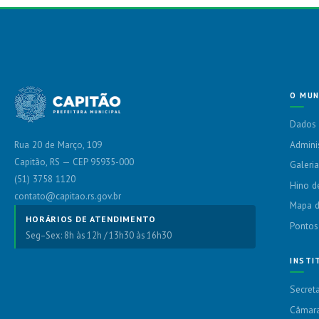
O MUN
Dados 
Admini
Rua 20 de Março, 109
Capitão, RS — CEP 95935-000
Galeria
(51) 3758 1120
Hino d
contato@capitao.rs.gov.br
Mapa d
HORÁRIOS DE ATENDIMENTO
Pontos
Seg–Sex: 8h às 12h / 13h30 às 16h30
INSTI
Secreta
Câmara