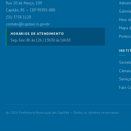
Admini
Rua 20 de Março, 109
Capitão, RS — CEP 95935-000
Galeria
(51) 3758 1120
Hino d
contato@capitao.rs.gov.br
Mapa d
HORÁRIOS DE ATENDIMENTO
Pontos
Seg–Sex: 8h às 12h / 13h30 às 16h30
INSTI
Secreta
Câmara
Serviç
Fale C
© 2026 Prefeitura Municipal de Capitão — Todos os direitos reservados