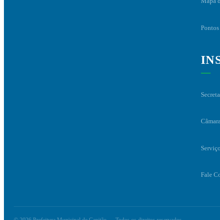
Mapa d
Pontos 
IN
Secreta
Câmara
Serviç
Fale C
© 2026 Prefeitura Municipal de Capitão — Todos os direitos reservados