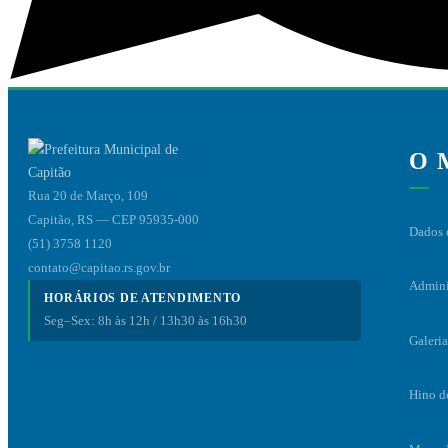
O 
Rua 20 de Março, 109
Capitão, RS — CEP 95935-000
Dados 
(51) 3758 1120
contato@capitao.rs.gov.br
Admini
HORÁRIOS DE ATENDIMENTO
Seg–Sex: 8h às 12h / 13h30 às 16h30
Galeria
Hino d