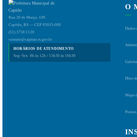
O 
Rua 20 de Março, 109
Capitão, RS — CEP 95935-000
Dados 
(51) 3758 1120
contato@capitao.rs.gov.br
Admini
HORÁRIOS DE ATENDIMENTO
Seg–Sex: 8h às 12h / 13h30 às 16h30
Galeria
Hino d
Mapa d
Pontos 
IN