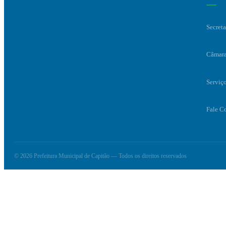
Secreta
Câmara
Serviç
Fale C
© 2026 Prefeitura Municipal de Capitão — Todos os direitos reservados