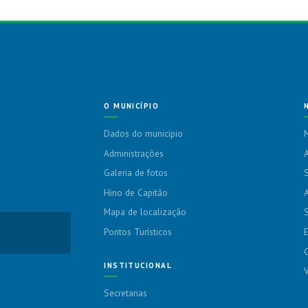
O MUNICÍPIO
Dados do município
N
Administrações
A
Galeria de fotos
S
Hino de Capitão
A
Mapa de localização
Pontos Turísticos
G
INSTITUCIONAL
Secretarias