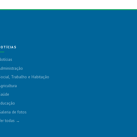
NOTÍCIAS
otícias
dministração
ocial, Trabalho e Habitação
gricultura
Saúde
Educação
aleria de fotos
Ver todas →