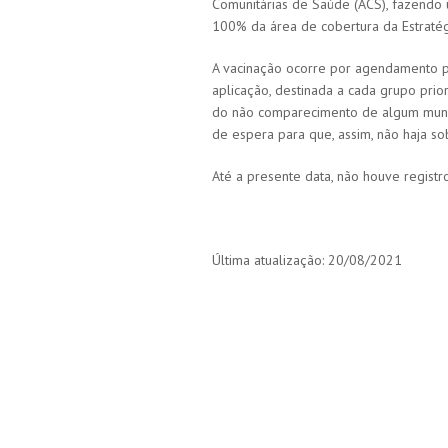
Comunitárias de Saúde (ACS), fazendo 
100% da área de cobertura da Estratég
A vacinação ocorre por agendamento pr
aplicação, destinada a cada grupo prio
do não comparecimento de algum muníc
de espera para que, assim, não haja s
Até a presente data, não houve registr
Última atualização: 20/08/2021