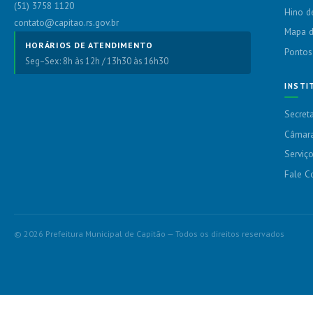
(51) 3758 1120
Hino d
contato@capitao.rs.gov.br
Mapa d
HORÁRIOS DE ATENDIMENTO
Pontos
Seg–Sex: 8h às 12h / 13h30 às 16h30
INSTI
Secreta
Câmara
Serviç
Fale C
© 2026 Prefeitura Municipal de Capitão — Todos os direitos reservados