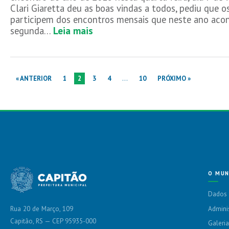
Clari Giaretta deu as boas vindas a todos, pediu que o
participem dos encontros mensais que neste ano aco
segunda…
Leia mais
« ANTERIOR
1
2
3
4
…
10
PRÓXIMO »
O MUN
Dados 
Admini
Rua 20 de Março, 109
Capitão, RS — CEP 95935-000
Galeria