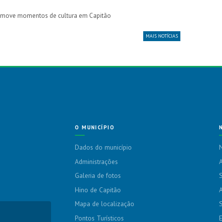
 promove momentos de cultura em Capitão
MAIS NOTÍCIAS
O MUNICÍPIO
Dados do município
N
Administrações
A
Galeria de fotos
S
Hino de Capitão
A
Mapa de localização
Pontos Turísticos