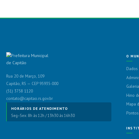
O MUN
Dados 
Rua 20 de Março, 109
Admini
Capitão, RS — CEP 95935-000
Galeria
(51) 3758 1120
Hino d
contato@capitao.rs.gov.br
Mapa d
HORÁRIOS DE ATENDIMENTO
Pontos
Seg–Sex: 8h às 12h / 13h30 às 16h30
INSTI