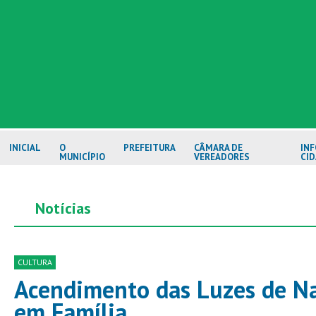
INICIAL
O
PREFEITURA
CÂMARA DE
IN
MUNICÍPIO
VEREADORES
CI
Notícias
CULTURA
Acendimento das Luzes de Na
em Família