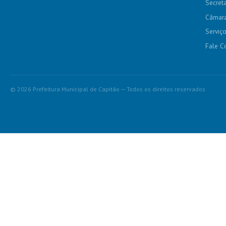
Secreta
Câmara
Serviç
Fale C
© 2026 Prefeitura Municipal de Capitão — Todos os direitos reservados