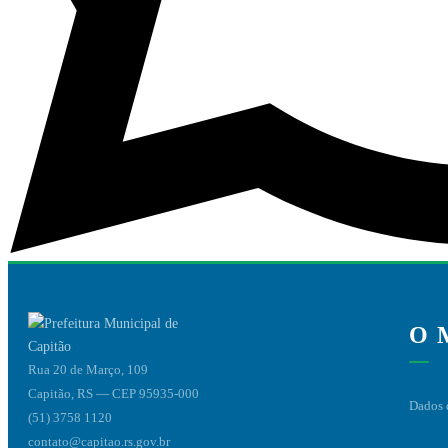
O 
Rua 20 de Março, 109
Capitão, RS — CEP 95935-000
Dados 
(51) 3758 1120
contato@capitao.rs.gov.br