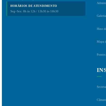
Admini
HORÁRIOS DE ATENDIMENTO
Seg–Sex: 8h às 12h / 13h30 às 16h30
Galeria
Hino d
Mapa d
Pontos 
IN
Secreta
Câmara