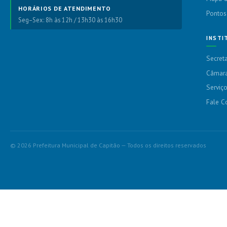
HORÁRIOS DE ATENDIMENTO
Pontos
Seg–Sex: 8h às 12h / 13h30 às 16h30
INSTI
Secreta
Câmara
Serviç
Fale C
© 2026 Prefeitura Municipal de Capitão — Todos os direitos reservados